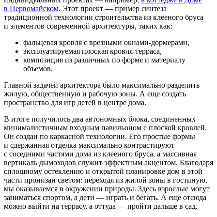
в Первомайском
. Этот проект — пример синтеза
традиционной технологии строительства из клееного бруса
и элементов современной архитектуры, таких как:
фальцевая кровля с врезными окнами-дормерами,
эксплуатируемая плоская кровля-терраса,
композиция из различных по форме и материалу
объемов.
Главной задачей архитектора было максимально разделить
жилую, общественную и рабочую зоны. А еще создать
пространство для игр детей в центре дома.
В итоге получилось два автономных блока, соединенных
минималистичным входным павильоном с плоской кровлей.
Он создан по каркасной технологии. Его простые формы
и сдержанная отделка максимально контрастируют
с соседними частями дома из клееного бруса, а массивная
вертикаль дымоходов служит эффектным акцентом. Благодаря
сплошному остеклению и открытой планировке дом в этой
части пронизан светом: переходя из жилой зоны в гостиную,
мы оказываемся в окружении природы. Здесь взрослые могут
заниматься спортом, а дети — играть и бегать. А еще отсюда
можно выйти на террасу, а оттуда — пройти дальше в сад.