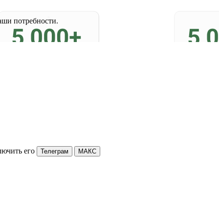
аши потребности.
лючить его
Телеграм
МАКС