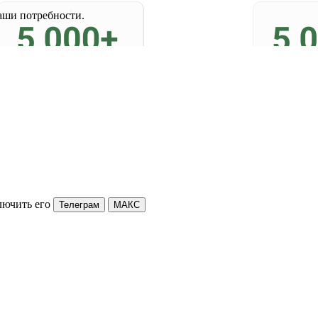
аши потребности.
лючить его
Телеграм
МАКС