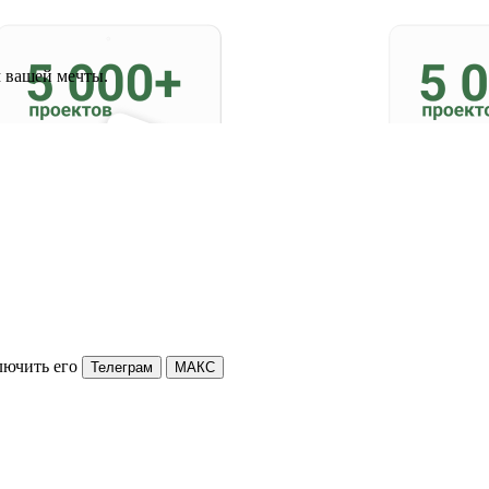
м вашей мечты.
лючить его
Телеграм
МАКС