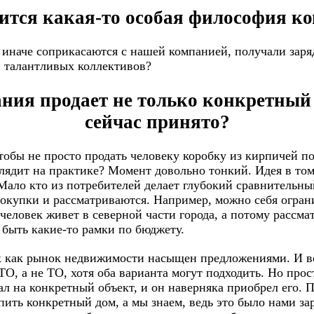
дится какая-то особая философия 
и иначе соприкасаются с нашей компанией, получали зар
 талантливых коллективов?
ния продает не только конкретный п
сейчас принято?
тобы не просто продать человеку коробку из кирпичей по
глядит на практике? Момент довольно тонкий. Идея в т
 Мало кто из потребителей делает глубокий сравнительн
покупки и рассматриваются. Например, можно себя огран
 человек живет в северной части города, а потому рассма
 быть какие-то рамки по бюджету.
к как рынок недвижимости насыщен предложениями. И вот
О, а не ТО, хотя оба варианта могут подходить. Но про
л на конкретный объект, и он наверняка приобрел его. П
упить конкретный дом, а мы знаем, ведь это было нами за