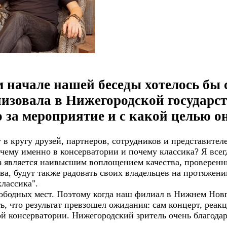
м начале нашей беседы хотелось бы 
овала в Нижегородской государств
о за мероприятие и с какой целью о
 в кругу друзей, партнеров, сотрудников и представите
чему именно в консерватории и почему классика? Я всег
 раз является наивысшим воплощением качества, провер
ва, будут также радовать своих владельцев на протяжени
классика".
ободных мест. Поэтому когда наш филиал в Нижнем Новго
, что результат превзошел ожидания: сам концерт, реакц
ой консерватории. Нижегородский зритель очень благода