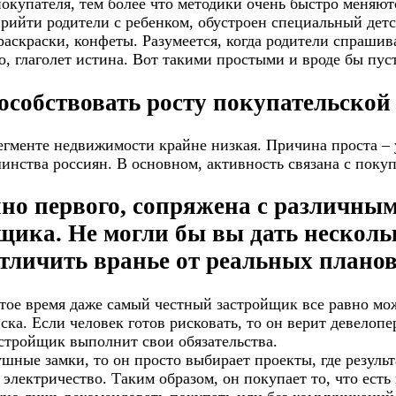
окупателя, тем более что методики очень быстро меняют
прийти родители с ребенком, обустроен специальный детс
аскраски, конфеты. Разумеется, когда родители спрашива
о, глаголет истина. Вот такими простыми и вроде бы пу
особствовать росту покупательской
сегменте недвижимости крайне низкая. Причина проста – 
нства россиян. В основном, активность связана с покуп
нно первого, сопряжена с различным
ика. Не могли бы вы дать нескольк
тличить вранье от реальных плано
тое время даже самый честный застройщик все равно мож
ка. Если человек готов рисковать, то он верит девелопе
астройщик выполнит свои обязательства.
ушные замки, то он просто выбирает проекты, где резуль
и электричество. Таким образом, он покупает то, что есть