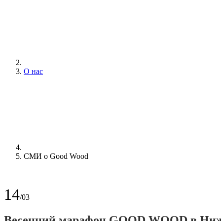
О нас
СМИ о Good Wood
14
/03
Весенний марафон GOOD WOOD в Нижне