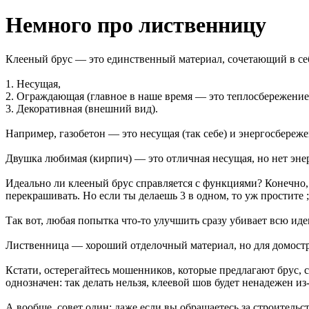
Немного про лиственницу
Клееный брус — это единственный материал, сочетающий в се
1. Несущая,
2. Ограждающая (главное в наше время — это теплосбережение
3. Декоративная (внешний вид).
Например, газобетон — это несущая (так себе) и энергосбереже
Двушка любимая (кирпич) — это отличная несущая, но нет эне
Идеально ли клееный брус справляется с функциями? Конечно, н
перекрашивать. Но если ты делаешь 3 в одном, то уж простите ;
Так вот, любая попытка что-то улучшить сразу убивает всю ид
Лиственница — хороший отделочный материал, но для домостр
Кстати, остерегайтесь мошенников, которые предлагают брус,
однозначен: так делать нельзя, клеевой шов будет ненадежен и
А вообще, совет один: даже если вы обращаетесь за строитель