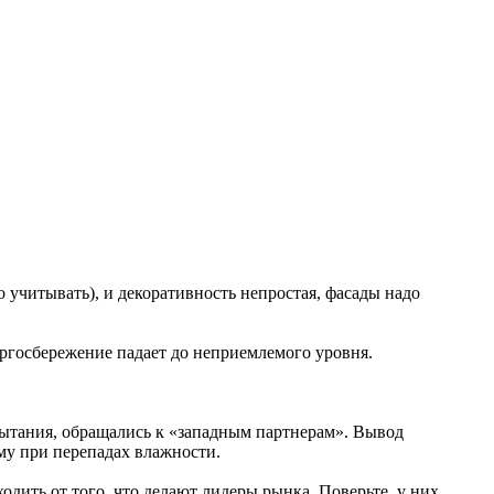
о учитывать), и декоративность непростая, фасады надо
ергосбережение падает до неприемлемого уровня.
пытания, обращались к «западным партнерам». Вывод
ому при перепадах влажности.
одить от того, что делают лидеры рынка. Поверьте, у них