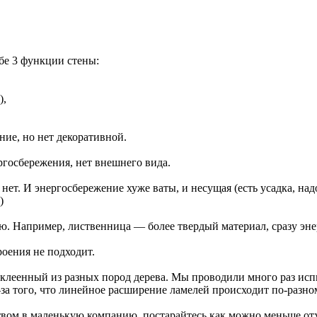
бе 3 функции стены:
),
ние, но нет декоративной.
ргосбережения, нет внешнего вида.
ет. И энергосбережение хуже ваты, и несущая (есть усадка, над
)
ею. Например, лиственница — более твердый материал, сразу эн
оения не подходит.
 склеенный из разных пород дерева. Мы проводили много раз ис
з-за того, что линейное расширение ламелей происходит по-разн
ством в маленькую компанию, постарайтесь как можно меньше отх