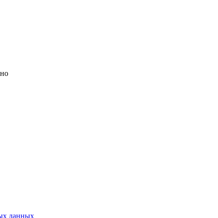
но
ых данных