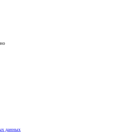
но
ых данных