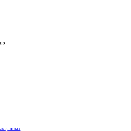
но
ых данных