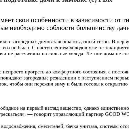
меет свои особенности в зависимости от ти
рые необходимо соблюсти большинству дачн
иков загородных домов завершают дачный сезон. В перву
с его не было. С наступлением холодов уже не так прият
ачи не рассчитаны на сильные холода. Летние дома не сп
 непросто прогреть до комфортного состояния, а постоя
 покидают загородные резиденции с наступлением первых
сток, чтобы они пережил зиму и были готовы к открытию
бидное на первый взгляд вещество, однако единственное
ает трескаться», — говорит управляющий партнер GOOD 
 водоснабжения, смесителей, бачка унитаза, системы ото