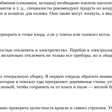
бжения (скважина, колодец) необходимо извлечь насосно
ангов и т. д., специалисты рекомендуют продуть их возд
 и шлангах для полива. Они также могут лопнуть, а жид
ерекрыть в точке входа, а не у плиты или газового котла
остью отключить и электричество. Перебои в электросн
желательно отключить не только все приборы, но и общ
е генеральную уборку. В первую очередь обратите вниман
которые в поисках еды прогрызают деревянные стены, уте
енкой, чтобы сохранить ее от влаги и пыли — весной бу
имо проверить целостность кровли и самого строения. У