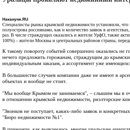
Накануне.RU
.
Специалисты рынка крымской недвижимости установили, что з
полуострова россиянами, как и количество заявок в агентствах
раз. В числе страждущих оказались и жители УрфО, также акт
100%) – жители Москвы и центральных районов страны, перед
К такому повороту событий совершенно оказались не 
нечего предложить горожанам, страждущим до крымски
индивидуальным заказам, а ассортимент уже имеющихся
В большинстве случаев компании даже не имеют в арсен
объектах и вообще не стоит.
"Мы вообще Крымом не занимаемся", – слышим мы в оче
в отношении крымской недвижимости, риэлторские комп
"Звонков не поступает, каких-либо заявок и конкретны
"Бюро недвижимости №1".
В принципе, как выяснилось, многие уральские агентс