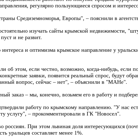
правления, регулярно пользующиеся спросом и интересо
 страны Средиземноморья, Европы", – пояснили в агентс
стоятельно изучать сайты крымской недвижимости, "шту
уст и не развит.
го интереса и оптимизма крымское направление у уральс
ли об этом, если честно, возможно, когда-нибудь, если п
 конкретные заявки, появится реальный спрос, будут обр
анный вопрос, сейчас – нет", – объяснили в "МАНе".
тный заказ – мы, конечно, возьмем его в работу и подбе
дтвердили работу по крымскому направлению. "У нас ест
эту услугу", – прокомментировали в ГК "Новосел".
о россиян. При этом львиная доля интересующихся (по
ть уральцев составляет менее 1%.