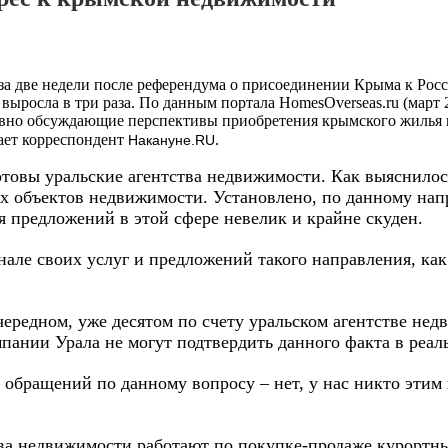
а две недели после референдума о присоединении Крыма к Рос
, выросла в три раза. По данным портала HomesOverseas.ru (март
ивно обсуждающие перспективы приобретения крымского жилья н
ает корреспондент
.
Накануне.RU
готовы уральские агентства недвижимости. Как выяснил
х объектов недвижимости. Установлено, по данному нап
 предложений в этой сфере невелик и крайне скуден.
але своих услуг и предложений такого направления, ка
редном, уже десятом по счету уральском агентстве нед
ании Урала не могут подтвердить данного факта в реал
х обращений по данному вопросу – нет, у нас никто этим
тва недвижимости работают по покупке-продаже курортн