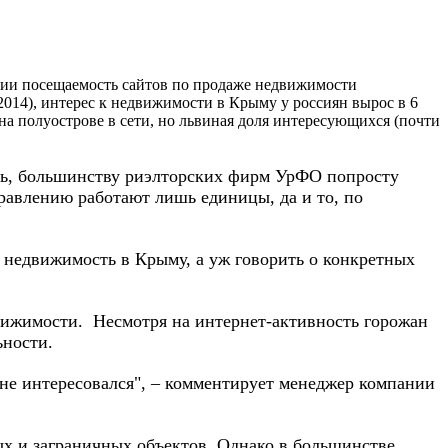
сии посещаемость сайтов по продаже недвижимости
 2014), интерес к недвижимости в Крыму у россиян вырос в 6
а полуострове в сети, но львиная доля интересующихся (почти
ось, большинству риэлторских фирм УрФО попросту
равлению работают лишь единицы, да и то, по
к недвижимость в Крыму, а уж говорить о конкретных
вижимости. Несмотря на интернет-активность горожан
ьности.
 не интересовался", – комментирует менеджер компании
ых и заграничных объектов. Однако в большинстве