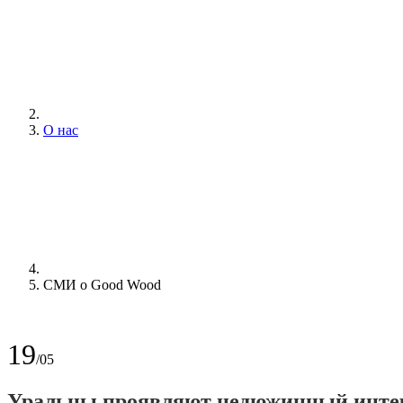
О нас
СМИ о Good Wood
19
/05
Уральцы проявляют недюжинный интер