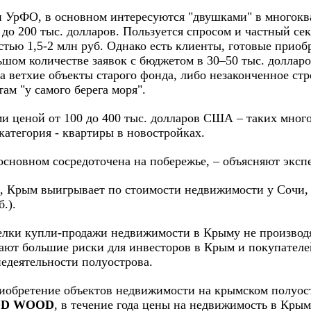
ли УрФО, в основном интересуются "двушками" в многок
 до 200 тыс. долларов. Пользуется спросом и частный с
тью 1,5-2 млн руб. Однако есть клиенты, готовые приоб
ольшом количестве заявок с бюджетом в 30–50 тыс. долл
а ветхие объекты старого фонда, либо незаконченное ст
ам "у самого берега моря".
и ценой от 100 до 400 тыс. долларов США – таких мног
категория - квартиры в новостройках.
 основном сосредоточена на побережье, – объясняют эксп
и, Крым выигрывает по стоимости недвижимости у Сочи, г
.).
сделки купли-продажи недвижимости в Крыму не производ
ают большие риски для инвесторов в Крым и покупателей
едеятельности полуострова.
 приобретение объектов недвижимости на крымском полуо
D WOOD
, в течение года цены на недвижимость в Крым