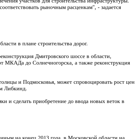
ечения участков для строительства инфраструктуры.
 соответствовать рыночным расценкам", - задается
асти в плане строительства дорог.
реконструкция Дмитровского шоссе в области,
 от МКАДа до Солнечногорска, а также реконструкция
столицы и Подмосковья, может спровоцировать рост цен
м Либкинд.
ки и сделать приобретение до ввода новых веток в
нным на конец 2013 года, в Московской области на