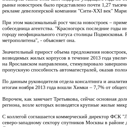
рынке новостроек было представлено почти 1,27 тысячи
рекламе девелоперской компании "Сити-XXI век" Мар
При этом максимальный рост числа новостроек – приме
собеседница агентства. "Красногорск последние годы 
городу неофициального статуса столицы Подмосковья. 
метрополитена", - объясняет она.
Значительный прирост объема предложения новостроек
возводимых жилых корпусов в течение 2013 года увеличи
на Ярославском направлении, стимулировало завершени
пропускную способность автомагистралей, оказав поло
По данным руководителя отдела консалтинга и аналити
итогам ноября 2013 года вошли Химки – 7,7% от общего
Впрочем, как замечает Третьякова, сейчас основная до
региона, возле которых возводятся крупные жилые мик
С коллегой соглашается коммерческий директор ФСК "Ли
северо-западному сектору спутников Москвы в районе д