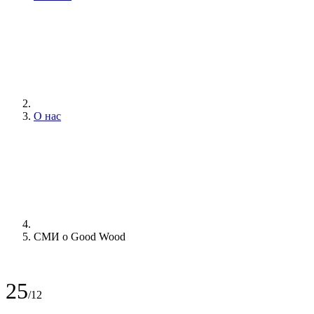
О нас
СМИ о Good Wood
25
/12