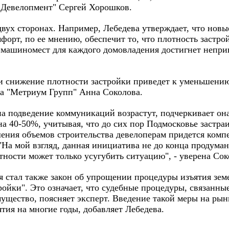
 Девелопмент" Сергей Хорошков.
двух сторонах. Например, Лебедева утверждает, что нов
орт, по ее мнению, обеспечит то, что плотность застро
о машиномест для каждого домовладения достигнет непр
 и снижение плотности застройки приведет к уменьшени
га "Метриум Групп" Анна Соколова.
на подведение коммуникаций возрастут, подчеркивает она
на 40-50%, учитывая, что до сих пор Подмосковье застра
шения объемов строительства девелоперам придется компе
 "На мой взгляд, данная инициатива не до конца продума
тности может только усугубить ситуацию", - уверена Сок
стал также закон об упрощении процедуры изъятия земе
ойки". Это означает, что судебные процедуры, связанны
щество, поясняет эксперт. Введение такой меры на рынк
тия на многие годы, добавляет Лебедева.