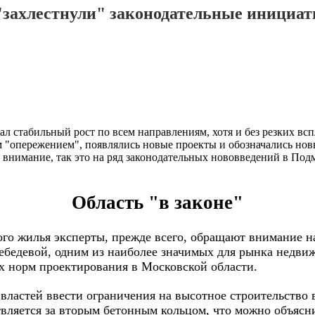
 "захлестнули" законодательные инициа
л стабильный рост по всем направлениям, хотя и без резких вс
 "опережением", появлялись новые проекты и обозначались нов
нимание, так это на ряд законодательных нововведений в Подм
Область "в законе"
го жилья эксперты, прежде всего, обращают внимание на
ебедевой, одним из наиболее значимых для рынка недви
х норм проектирования в Московской области.
ластей ввести ограничения на высотное строительство в
вляется за вторым бетонным кольцом, что можно объясн