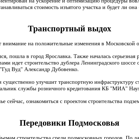
иентирован на ускорение и оптимизацию процедуры вовл
танавливаться стоимость изъятого участка и будет ли она
Транспортный выдох
внимание на положительные изменения в Московской обл
я, пошла в город Ярославка. Также началась серьезная 
пами идет строительство дублера Ленинградского шоссе
 "Гуд Вуд" Александр Дубовенко.
тя и существенно улучшит транспортную инфраструктуру 
ачальник службы розничного кредитования КБ "МИА" Нау
 сейчас, ознакомиться с проектом строительства подзем
Передовики Подмосковья
ъемам строительства среди подмосковных городов. По да