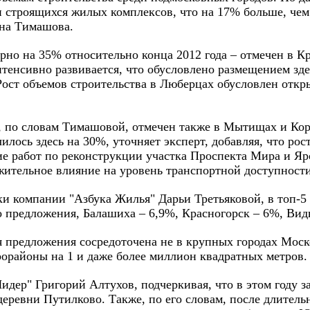
 строящихся жилых комплексов, что на 17% больше, чем 
ина Тимашова.
рно на 35% относительно конца 2012 года – отмечен в К
интенсивно развивается, что обусловлено размещением з
Рост объемов строительства в Люберцах обусловлен откр
, по словам Тимашовой, отмечен также в Мытищах и Кор
лось здесь на 30%, уточняет эксперт, добавляя, что рос
е работ по реконструкции участка Проспекта Мира и Яр
жительное влияние на уровень транспортной доступности
ки компании "Азбука Жилья" Дарьи Третьяковой, в топ-5
 предложения, Балашиха – 6,9%, Красногорск – 6%, Видн
ля предложения сосредоточена не в крупных городах Мос
рорайоны на 1 и даже более миллион квадратных метров.
дер" Григорий Алтухов, подчеркивая, что в этом году з
еревни Путилково. Также, по его словам, после длитель