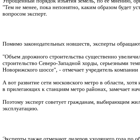
Упрощенный порядок изъятия земель, по ее мнению, ор
"Тем не менее, пока непонятно, каким образом будет ус
вопросом эксперт.
Помимо законодательных новшеств, эксперты обращают 
"Объем дорожного строительства существенно увеличилс
строительство Северо-Западной хорды, серьезными тем
Новорижского шоссе", - отмечает учредитель компании
А вот развитие сети московского метро в области, хо
в прилегающих к станциям метро районах, замечает н
Поэтому эксперт советует гражданам, выбирающим жилье
эксплуатацию.
Эксперты также отмечают лидеров уходящего года по об