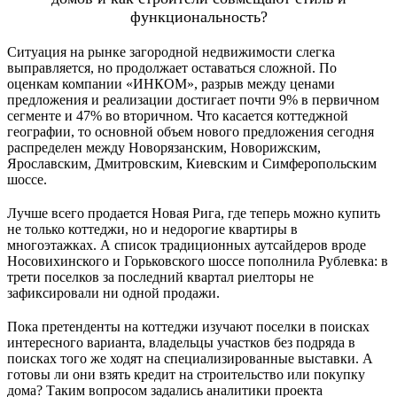
функциональность?
Ситуация на рынке загородной недвижимости слегка
выправляется, но продолжает оставаться сложной. По
оценкам компании «ИНКОМ», разрыв между ценами
предложения и реализации достигает почти 9% в первичном
сегменте и 47% во вторичном. Что касается коттеджной
географии, то основной объем нового предложения сегодня
распределен между Новорязанским, Новорижским,
Ярославским, Дмитровским, Киевским и Симферопольским
шоссе.
Лучше всего продается Новая Рига, где теперь можно купить
не только коттеджи, но и недорогие квартиры в
многоэтажках. А список традиционных аутсайдеров вроде
Носовихинского и Горьковского шоссе пополнила Рублевка: в
трети поселков за последний квартал риелторы не
зафиксировали ни одной продажи.
Пока претенденты на коттеджи изучают поселки в поисках
интересного варианта, владельцы участков без подряда в
поисках того же ходят на специализированные выставки. А
готовы ли они взять кредит на строительство или покупку
дома? Таким вопросом задались аналитики проекта