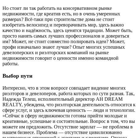
Но стоит ли так работать на консервативном рынке
недвижимости, где креатив есть, но в очень умеренных
размерах? Всё-таки при строительстве дома не стоит
изобретать велосипед и переворачивать мир, здесь важно
качество и надёжность, здесь ценятся традиции. Может быть,
просто нанять самых лучших профессионалов и довериться
им? Может, не стоит совместно полировать идеи? Может,
профи изначально знают лучше? Опыт многих успешных
девелоперских и риэлторских компаний на рынке
недвижимости говорит о ценности именно командной
работы.
Выбор пути
Интересно, что в этом вопросе совпадает видение многих
риэлторов и девелоперов, работа которых по сути разная. Так,
Надежда Телеш, исполнительный директор АН DREAM
REALTY, убеждена, что риэлторская деятельность относится к
сфере услуг, и здесь ключевая ценность — люди и технологии.
«Сейчас в сферу недвижимости готовы прийти молодые и
креативные, успешные и состоятельные. Вопрос в том, что вы
можете им предложить. Отсутствие зарплат — не проблема в
нашем бизнесе. Проблема — отсутствие цивилизованно
выстроенных отношений с агентами и клиентами. Отсюда