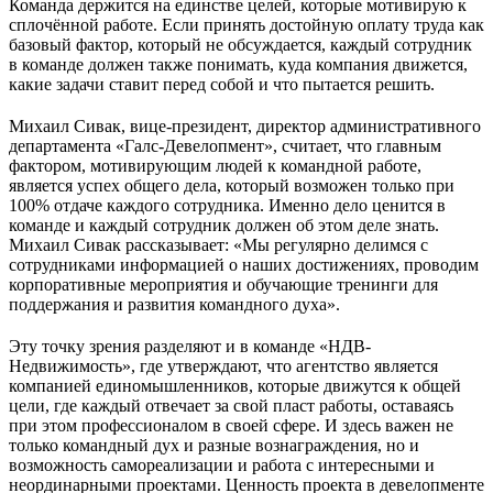
Команда держится на единстве целей, которые мотивирую к
сплочённой работе. Если принять достойную оплату труда как
базовый фактор, который не обсуждается, каждый сотрудник
в команде должен также понимать, куда компания движется,
какие задачи ставит перед собой и что пытается решить.
Михаил Сивак, вице-президент, директор административного
департамента «Галс-Девелопмент», считает, что главным
фактором, мотивирующим людей к командной работе,
является успех общего дела, который возможен только при
100% отдаче каждого сотрудника. Именно дело ценится в
команде и каждый сотрудник должен об этом деле знать.
Михаил Сивак рассказывает: «Мы регулярно делимся с
сотрудниками информацией о наших достижениях, проводим
корпоративные мероприятия и обучающие тренинги для
поддержания и развития командного духа».
Эту точку зрения разделяют и в команде «НДВ-
Недвижимость», где утверждают, что агентство является
компанией единомышленников, которые движутся к общей
цели, где каждый отвечает за свой пласт работы, оставаясь
при этом профессионалом в своей сфере. И здесь важен не
только командный дух и разные вознаграждения, но и
возможность самореализации и работа с интересными и
неординарными проектами. Ценность проекта в девелопменте