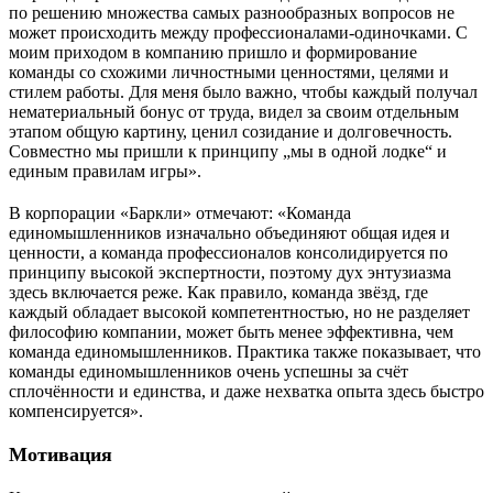
по решению множества самых разнообразных вопросов не
может происходить между профессионалами-одиночками. С
моим приходом в компанию пришло и формирование
команды со схожими личностными ценностями, целями и
стилем работы. Для меня было важно, чтобы каждый получал
нематериальный бонус от труда, видел за своим отдельным
этапом общую картину, ценил созидание и долговечность.
Совместно мы пришли к принципу „мы в одной лодке“ и
единым правилам игры».
В корпорации «Баркли» отмечают: «Команда
единомышленников изначально объединяют общая идея и
ценности, а команда профессионалов консолидируется по
принципу высокой экспертности, поэтому дух энтузиазма
здесь включается реже. Как правило, команда звёзд, где
каждый обладает высокой компетентностью, но не разделяет
философию компании, может быть менее эффективна, чем
команда единомышленников. Практика также показывает, что
команды единомышленников очень успешны за счёт
сплочённости и единства, и даже нехватка опыта здесь быстро
компенсируется».
Мотивация