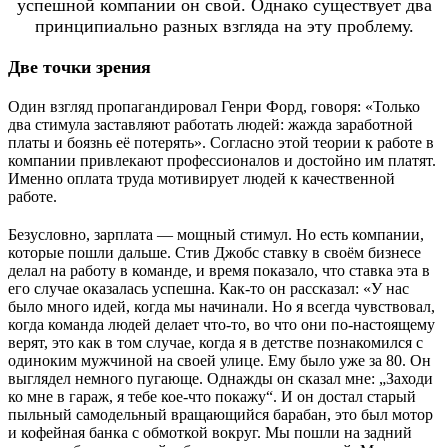
успешной компании он свой. Однако существует два
принципиально разных взгляда на эту проблему.
Две точки зрения
Один взгляд пропагандировал Генри Форд, говоря: «Только
два стимула заставляют работать людей: жажда заработной
платы и боязнь её потерять». Согласно этой теории к работе в
компании привлекают профессионалов и достойно им платят.
Именно оплата труда мотивирует людей к качественной
работе.
Безусловно, зарплата — мощный стимул. Но есть компании,
которые пошли дальше. Стив Джобс ставку в своём бизнесе
делал на работу в команде, и время показало, что ставка эта в
его случае оказалась успешна. Как-то он рассказал: «У нас
было много идей, когда мы начинали. Но я всегда чувствовал,
когда команда людей делает что-то, во что они по-настоящему
верят, это как в том случае, когда я в детстве познакомился с
одиноким мужчиной на своей улице. Ему было уже за 80. Он
выглядел немного пугающе. Однажды он сказал мне: „Заходи
ко мне в гараж, я тебе кое-что покажу“. И он достал старый
пыльный самодельный вращающийся барабан, это был мотор
и кофейная банка с обмоткой вокруг. Мы пошли на задний