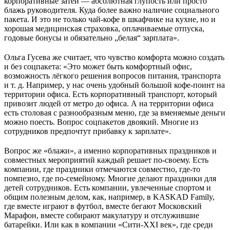
корпоративные затеи — абсолютная глупость или просто
блажь руководителя. Куда более важно наличие социального
пакета. И это не только чай-кофе в шкафчике на кухне, но и
хорошая медицинская страховка, оплачиваемые отпуска,
годовые бонусы и обязательно „белая“ зарплата».
Ольга Гусева же считает, что чувство комфорта можно создать
и без соцпакета: «Это может быть комфортный офис,
возможность лёгкого решения вопросов питания, транспорта
и т. д. Например, у нас очень удобный большой кофе-поинт на
территории офиса. Есть корпоративный транспорт, который
привозит людей от метро до офиса. А на территории офиса
есть столовая с разнообразным меню, где за вменяемые деньги
можно поесть. Вопрос соцпакетов двоякий. Многие из
сотрудников предпочтут прибавку к зарплате».
Вопрос же «блажи», а именно корпоративных праздников и
совместных мероприятий каждый решает по-своему. Есть
компании, где праздники отмечаются совместно, где-то
помпезно, где по-семейному. Многие делают праздники для
детей сотрудников. Есть компании, увлеченные спортом и
общим полезным делом, как, например, в KASKAD Family,
где вместе играют в футбол, вместе бегают Московский
Марафон, вместе собирают макулатуру и отслужившие
батарейки. Или как в компании «Сити-XXI век», где среди