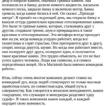
двор и набрали камней, обычных грязных камней. Мы
положили их в банку, долили немного жидкости, насыпали
немного песка, закрыли банку и включили мотор. Банка
гремела, когда камни бились в ней. Он сказал: „Приходи
завтра“. Я пришёл на следующий день, мы открыли банку и
вынули оттуда удивительно красивые отполированные камни.
Это были те грязные камни, которые, сталкиваясь друг с
другом, создавали трение, шум и превращались в такие
красивые и отполированные. Эта метафора всегда приходит
мне на ум, когда команда усердно работает, когда все
талантливы и горят страстью. Они притираются друг к другу,
спорят, иногда дерутся, шумят. Но когда они работают вместе,
они полируют друг друга, полируют идеи, и получаются
такие красивые камни. Это трудно объяснить, но это не был
успех одного человека. Люди как символы, и я символ
определённых вещей. Но в Macintosh была именно командная
работа».
Итак, сейчас очень многие компании делают ставки на
командный дух, когда людей стимулирует не только высокая
заработная плата, но совместная идея, общий путь к
совершенству. Как говорится в японском менеджменте, важно
«ощущение, что служащие и менеджеры разделяют одну
судьбу». В таких компаниях важен каждый, и каждый
ощущает свою значимость.