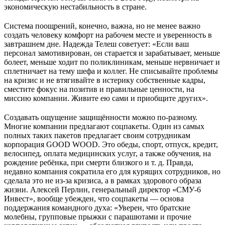
экономическую нестабильность в стране.
Система поощрений, конечно, важна, но не менее важно
создать человеку комфорт на рабочем месте и уверенность в
завтрашнем дне. Надежда Телеш советует: «Если ваш
персонал замотивирован, он старается и зарабатывает, меньше
болеет, меньше ходит по поликлиникам, меньше нервничает и
сплетничает на тему шефа и коллег. Не списывайте проблемы
на кризис и не втягивайте в истерику собственные кадры,
сместите фокус на позитив и правильные ценности, на
миссию компании. Живите ею сами и приобщите других».
Создавать ощущение защищённости можно по-разному.
Многие компании предлагают соцпакеты. Один из самых
полных таких пакетов предлагает своим сотрудникам
корпорация GOOD WOOD. Это обеды, спорт, отпуск, кредит,
велосипед, оплата медицинских услуг, а также обучения, на
рождение ребёнка, при смерти близкого и т. д. Правда,
недавно компания сократила его для курящих сотрудников, но
сделала это не из-за кризиса, а в рамках здорового образа
жизни. Алексей Перлин, генеральный директор «СМУ-6
Инвест», вообще убежден, что соцпакеты — основа
поддержания командного духа: «Уверен, что братские
молебны, групповые прыжки с парашютами и прочие