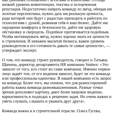
низкий уровень компетенции, текучка и испорченная
репутация. Недостаточно набрать команду из звёзд, обещая им
золотые перспективы, нужно дать им реальную ценность,
ради которой они будут с радостью приходить и работать по
технологиям с душой, развивая себя и ваш бизнес. Дайте им
ощущение комфорта и безопасности, дайте им здоровую
обстановку и сверхцель. Подобное притягивается подобным.
Чтобы мотивировать звёзд, нужно хорошо знать их ценности
и стремления. И неважен масштаб бизнеса, важен уровень
руководителя и его готовность давать те самые ценности», —
утверждает эксперт.
О том, что команду строит руководитель, говорит и Татьяна
Щанина, директор департамента HR компании Sminex: «Это
зависит от того, кто стоит во главе компании. Именно первое
лицо задаёт тон, от его видения зависит, будет ли это команда
или профессионалы-одиночки. В нашей компании есть запрос
на команду. Более того, мы поняли, что для разносторонней
работы важна команда разномышленников. Разные точки
зрения дополняют картину, дают более широкое видение,
вариативность в подходах к решению задач. Но очень важно и
уметь слушать, слышать и уважать друг друга».
Команда важна и в строительной отрасли. Ольга Гусева,