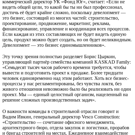
коммерческий директор УК «Фонд Юг», считает: «Если не
видеть общей цели, то какой бы ты ни был профессионал,
достичь её будет крайне сложно, поскольку девелопмент —
это бизнес, состоящий из многих частей: строительство,
проектирование, продвижение, маркетинг, реклама,
финансирование, управление и координация всех процессов.
Если каждая из этих составляющих не будет видеть единую
цель, продукт можно будет создать, но он будет неликвидным.
Девелопмент — это бизнес единомышленников».
Эту точку зрения полностью разделяет Борис Цыркин,
управляющий партнёр семейства компаний KASKAD Family:
«Семьдесят тысяч часов рабочего времени требуется, чтобы
вывести и подготовить проект к продаже. Более тридцати
человек единовременно над этим работают. Хоть все бизнес-
процессы у нас регламентированы, без чувства локтя, без
живого отношения невозможно было бы реализовать ни один
проект. Мы — единый целостный организм, нацеленный на
решение сложных производственных задач».
О важности команды в строительной отрасли говорит и
Вадим Ивкин, генеральный директор Vesco Construction:
«Строительство — сочетание офисного менеджмента,
архитектурного бюро, отдела закупок и логистики, прорабов
и бригад строителей на местах. Ежедневное взаимодействие