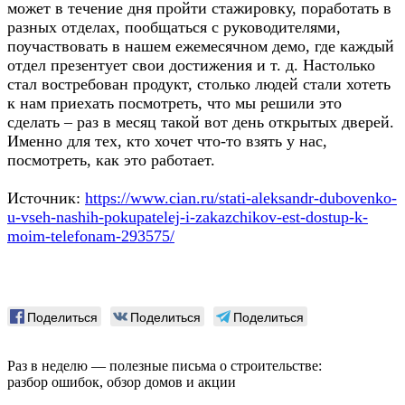
может в течение дня пройти стажировку, поработать в
разных отделах, пообщаться с руководителями,
поучаствовать в нашем ежемесячном демо, где каждый
отдел презентует свои достижения и т. д. Настолько
стал востребован продукт, столько людей стали хотеть
к нам приехать посмотреть, что мы решили это
сделать – раз в месяц такой вот день открытых дверей.
Именно для тех, кто хочет что-то взять у нас,
посмотреть, как это работает.
Источник:
https://www.cian.ru/stati-aleksandr-dubovenko-
u-vseh-nashih-pokupatelej-i-zakazchikov-est-dostup-k-
moim-telefonam-293575/
Поделиться
Поделиться
Поделиться
Раз в неделю — полезные письма о строительстве:
разбор ошибок, обзор домов и акции