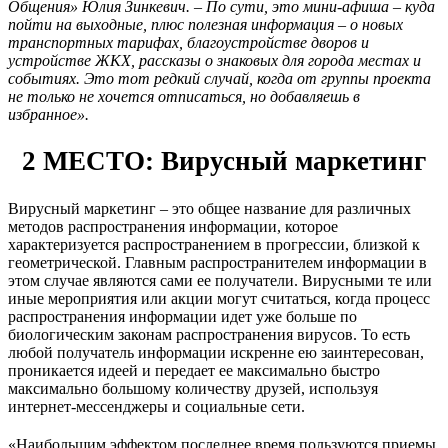
Общения» Юлия Зинкевич. – По сути, это мини-афиша – куда
пойти на выходные, плюс полезная информация – о новых
транспортных тарифах, благоустройстве дворов и
устройстве ЖКХ, рассказы о знаковых для города местах и
событиях. Это тот редкий случай, когда от группы проекта
не только не хочется отписаться, но добавляешь в
избранное».
2 МЕСТО: Вирусный маркетинг
Вирусный маркетинг – это общее название для различных
методов распространения информации, которое
характеризуется распространением в прогрессии, близкой к
геометрической. Главным распространителем информации в
этом случае являются сами ее получатели. Вирусными те или
иные мероприятия или акции могут считаться, когда процесс
распространения информации идет уже больше по
биологическим законам распространения вирусов. То есть
любой получатель информации искренне ею заинтересован,
проникается идеей и передает ее максимально быстро
максимально большому количеству друзей, используя
интернет-мессенджеры и социальные сети.
«Наибольшим эффектом последнее время пользуются приемы