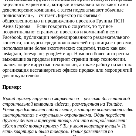
вирусного маркетинга, который изначально запускают сами
девелоперские компании, а затем подхватывают обычные
пользователи», – считает Директор по связям с
общественностью и продвижению проектов Группы ПСН
Анна Орлова. – Если говорить о соцсетях, то тут все
неоригинально: странички проектов и компаний в сети
Facebook, публикации небрендированного развлекательного
контента, конкурсы среди пользователей страницы с призами,
использование более экзотических соцсетей, таких как как
instagram, foresquare, google+ и др. Намного более интересны
выходящие за пределы интернет страниц пиар технологии,
включающие вирусные технологии, а также работу на местах:
организация нестандартных офисов продаж или мероприятий
для покупателей».
Пример:
Яркий пример вирусного маркетинга – реклама дагестанской
строительной компании «Мега», размещенная на Youtube.
Ролик представляет собой скетч, в котором встречаются два
«авторитета» с «крутыми» охранниками. Один передает
другому деньги и требует товар. На что второй заявляет:
«Как я тебе товар принесу? Ты у меня квартиру купил!» То
есть квартира и была товаром. Ролик разлетелся по