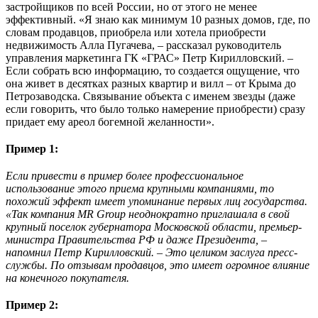
застройщиков по всей России, но от этого не менее
эффективный. «Я знаю как минимум 10 разных домов, где, по
словам продавцов, приобрела или хотела приобрести
недвижимость Алла Пугачева, – рассказал руководитель
управления маркетинга ГК «ГРАС» Петр Кирилловский. –
Если собрать всю информацию, то создается ощущение, что
она живет в десятках разных квартир и вилл – от Крыма до
Петрозаводска. Связывание объекта с именем звезды (даже
если говорить, что было только намерение приобрести) сразу
придает ему ареол богемной желанности».
Пример 1:
Если привести в пример более профессиональное
использование этого приема крупными компаниями, то
похожий эффект имеет упоминание первых лиц государства.
«Так компания MR Group неоднократно приглашала в свой
крупный поселок губернатора Московской области, премьер-
министра Правительства РФ и даже Президента, –
напомнил Петр Кирилловский. – Это целиком заслуга пресс-
службы. По отзывам продавцов, это имеет огромное влияние
на конечного покупателя.
Пример 2: