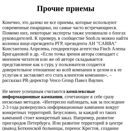
Прочие приемы
Конечно, это далеко не все приемы, которые используют
современные пиарщики, но самые часто встречающиеся.
Помимо них, некоторые эксперты также упоминали о блогах
руководителей. К примеру, в сообществе Snob.ru можно найти
колонки вице-президента РГР, президента АН "САВВА"
Константина Апрелева, гендиректора агентства Finch Алены
Бригадновой и др. «Если точка зрения автора совпадает с
мнением читателя или же об авторе складывается
представление как о гуру, у пользователя создается
доверительное отношение ко всей компании в целом и к ее
услугам и заставляет его стать клиентом компании», –
рассказал PR-директор Vesco Group Павел Ваулин.
Не менее успешным считаются
комплексные
информационные кампании
, сочетающие в себе сразу
несколько методов. «Интересно наблюдать, как за последние
2-3 года развернулись информационные кампании вокруг
конкретных территорий. Безусловно, за каждой из таких
кампаний стоит конкретный заказ. Например, развитие
пригородов Петербурга. Или развитие территорий в центре
(вывод Боткинской больницы, перенос Крестов, создание