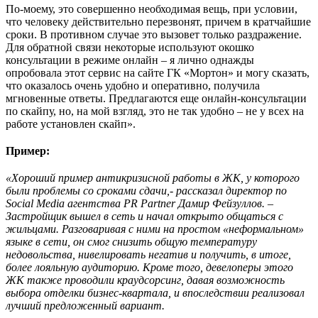
По-моему, это совершенно необходимая вещь, при условии,
что человеку действительно перезвонят, причем в кратчайшие
сроки. В противном случае это вызовет только раздражение.
Для обратной связи некоторые используют окошко
консультации в режиме онлайн – я лично однажды
опробовала этот сервис на сайте ГК «Мортон» и могу сказать,
что оказалось очень удобно и оперативно, получила
мгновенные ответы. Предлагаются еще онлайн-консультации
по скайпу, но, на мой взгляд, это не так удобно – не у всех на
работе установлен скайп».
Пример:
«Хороший пример антикризисной работы в ЖК, у которого
были проблемы со сроками сдачи,- рассказал директор по
Social Media агентства PR Partner Дамир Фейзуллов. –
Застройщик вышел в сеть и начал открыто общаться с
жильцами. Разговаривая с ними на простом «неформальном»
языке в сети, он смог снизить общую температуру
недовольства, нивелировать негатив и получить, в итоге,
более лояльную аудиторию. Кроме того, девелоперы этого
ЖК также проводили краудсорсинг, давая возможность
выбора отделки бизнес-квартала, и впоследствии реализовал
лучший предложенный вариант.