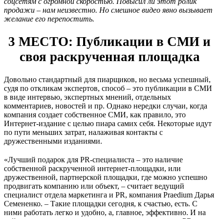
соцсетям с огромной скоростью. Повысил ли этот ролик
продажи – нам неизвестно. Но смешное видео явно вызывает
желание его перепостить.
3 МЕСТО: Публикации в СМИ и
своя раскрученная площадка
Довольно стандартный для пиарщиков, но весьма успешный,
судя по откликам экспертов, способ – это публикации в СМИ
в виде интервью, экспертных мнений, отдельных
комментариев, новостей и пр. Однако нередки случаи, когда
компания создает собственное СМИ, как правило, это
Интернет-издание с целью пиара самих себя. Некоторые идут
по пути меньших затрат, налаживая контакты с
дружественными изданиями.
«Лучший подарок для PR-специалиста – это наличие
собственной раскрученной интернет-площадки, или
дружественной, партнерской площадки, где можно успешно
продвигать компанию или объект, – считает ведущий
специалист отдела маркетинга и PR, компания Praedium Дарья
Семененко. – Такие площадки сегодня, к счастью, есть. С
ними работать легко и удобно, а, главное, эффективно. И на