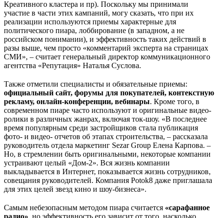
Креативного кластера и пр). Поскольку мы принимали
участие в части этих кампаний, могу сказать, что при их
реализации используются приемы характерные для
политического пиара, лоббирование (в западном, а не
российском понимании), и эффективность таких действий в
разы выше, чем просто «комментарий эксперта на страницах
СМИ», – считает генеральный директор коммуникационного
агентства «Репутация» Наталья Суслова.
Также отметили специалисты и обязательные приемы:
официальный сайт, форумы для покупателей, контекстную
рекламу, онлайн-конференции, вебинары
. Кроме того, в
современном пиаре часто используют и оригинальные видео-
ролики в различных жанрах, включая ток-шоу. «В последнее
время популярным среди застройщиков стала публикация
фото- и видео- отчетов об этапах строительства, – рассказала
руководитель отдела маркетинг Sezar Group Елена Карпова. –
Но, в стремлении быть оригинальными, некоторые компании
устраивают целый «Дом-2». Вся жизнь компании
выкладывается в Интернет, показывается жизнь сотрудников,
совещания руководителей. Компания Potok8 даже приглашала
для этих целей звезд кино и шоу-бизнеса».
Самым небезопасным методом пиара считается
«сарафанное
радио»
, но эффективность его зависит от того, насколько