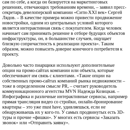
сам по себе, а когда он базируется на маркетинговых
решениях, отвечающих требованиям времени, – заявил пресс-
секретарь девелоперской компании «Сити-XXI век» Сергей
Лядов. – В качестве примера можно привести продвижение
новостройки, одним из центральных условий которого
является интерактивная связь с покупателем. Когда человек
начинает сам принимать решение в отборе будущих объектов
инфраструктуры, он, в большинстве случаев, ощущает
близкую сопричастность к реализации проекта». Таким
образом, можно повысить доверие конечного потребителя к
проекту.
Довольно часто пиарщики используют дополнительные
опции на промо-сайтах компании или объекта, которые
обеспечивают им связь с клиентами. «Такие опции на
собственных промо-сайтах компаний рынка недвижимости –
тоже в определенном смысле PR, – считает руководитель
коммуникационного агентства MVN Надежда Козицкая. –
Инфографика и различные интерактивные сервисы, например
прямая трансляция видео со стройки, онлайн-бронирование
квартиры – это уже must have, удивляешься, если не
обнаруживаешь их у кого-то. У самых продвинутых есть 3D-
туры и прочие «фишки». У многих есть сервисы «Заказать
звонок» или «Отправить заявку».