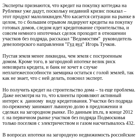
Эксперты признаются, что кредит на покупку коттеджа на
Рублевке уже дадут, поскольку недавний кризис показал –
этот продукт малоликвиден.Что касается ситуации на рынке в
целом, то с большим отрывом лидируют кредиты на покупку
готовых домов, следом идет кредитование строительства, и
совсем немного ипотечных сделок проходит в отношении
участков без подряда, рассказал "Ведомостям" руководитель
девелоперского направления "Гуд вуд" Игорь Тучков.
Пустая земля менее ликвидна, чем земля с построенным
домом. Кроме того, в загородной ипотеке велик риск
невозврата кредита, и банк не хочет в случае
неплатежеспособности заемщика остаться с голой землей, так
как не знает, что с ней делать, пояснил эксперт.
Но получить кредит на строительство дома – та еще проблема.
Даже несмотря на то, что клиенты проявляют активный
интерес к данному виду кредитования. Участки без подряда
по-прежнему занимают львиную долю в предложении и
сделках на загородном рынке. По данным irn.ru, в конце 2012
г. на первичном рынке участков без подряда Подмосковья
только поселков с электричеством и газом насчитывалось 432.
В вопросах ипотеки на загородную недвижимость российские