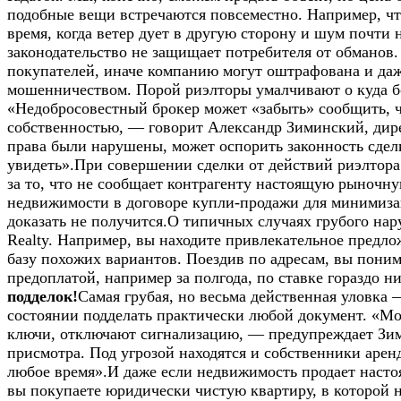
подобные вещи встречаются повсеместно. Например, что
время, когда ветер дует в другую сторону и шум почти
законодательство не защищает потребителя от обманов.
покупателей, иначе компанию могут оштрафована и да
мошенничеством. Порой риэлторы умалчивают о куда бо
«Недобросовестный брокер может «забыть» сообщить, что
собственностью, — говорит Александр Зиминский, дире
права были нарушены, может оспорить законность сделки
увидеть».При совершении сделки от действий риэлтора м
за то, что не сообщает контрагенту настоящую рыночну
недвижимости в договоре купли-продажи для минимизаци
доказать не получится.О типичных случаях грубого на
Realty. Например, вы находите привлекательное предложе
базу похожих вариантов. Поездив по адресам, вы поним
предоплатой, например за полгода, по ставке гораздо н
подделок!
Самая грубая, но весьма действенная уловка
состоянии подделать практически любой документ. «М
ключи, отключают сигнализацию, — предупреждает Зими
присмотра. Под угрозой находятся и собственники аре
любое время».И даже если недвижимость продает насто
вы покупаете юридически чистую квартиру, в которой н