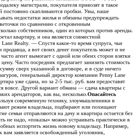
далеку магистрали, покупателя привозят в такое
ей постоянно скапливаются пробки. Увы, наше
рывать недостатки жилья и обязаны предупреждать
цветочки по сравнению с откровенным
колько собственников, один из которых против аренды.
ретал квартиру, и она является совместной
ane Realty. — Спустя какое-то время супруга, чьи
 продавца, а вот своих денег покупатель может и не
часто агент вымогает с одной или обеих сторон взятки
 цену. Часто посредник предлагает занизить стоимость
умму сверх указанной в договоре, и в суде ничего
загуров, генеральный директор компании Penny Lane
ртира уже сдана, но за 2-5 тыс. руб. вам предоставят
ся вовсе. Другой вариант обмана — сдача квартиры с
аких арендаторов, как вы, несколько.
Опасайтесь
пользуя современную технику, злоумышленники в
учают режим владельца, подбирают или похищают
е семьи отправляются на дачу и квартира остается без
ть не надо, «показы» можно устраивать практически в
собных испортить жизнь новому владельцу. Например,
 к вам заявляется освобожденный уголовник,