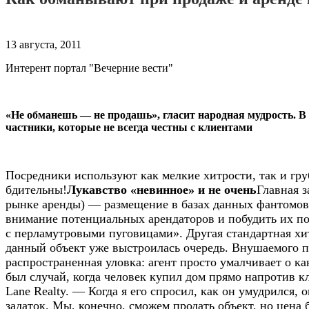
13 августа, 2011
Интерент портал "Вечерние вести"
«Не обманешь — не продашь», гласит народная мудрость. В
частники, которые не всегда честны с клиентами
Посредники используют как мелкие хитрости, так и гр
бдительны!
Лукавство «невинное» и не очень
Главная 
рынке аренды) — размещение в базах данных фантомов
внимание потенциальных арендаторов и побудить их поз
с перламутровыми пуговицами». Другая стандартная хит
данный объект уже выстроилась очередь. Внушаемого п
распространенная уловка: агент просто умалчивает о ка
был случай, когда человек купил дом прямо напротив 
Lane Realty. — Когда я его спросил, как он умудрился, 
задаток. Мы, конечно, сможем продать объект, но цена 