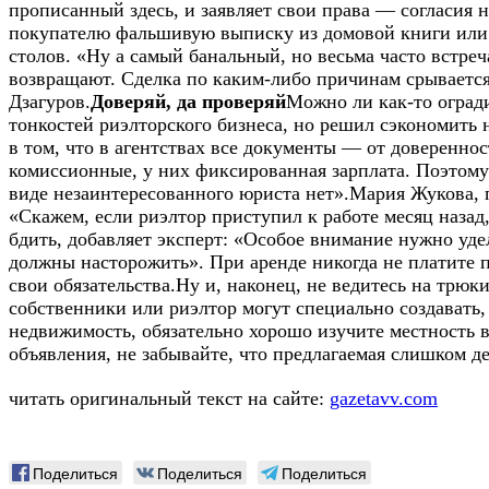
прописанный здесь, и заявляет свои права — согласия 
покупателю фальшивую выписку из домовой книги или 
столов. «Ну а самый банальный, но весьма часто встреч
возвращают. Сделка по каким-либо причинам срываетс
Дзагуров.
Доверяй, да проверяй
Можно ли как-то огради
тонкостей риэлторского бизнеса, но решил сэкономить
в том, что в агентствах все документы — от доверенн
комиссионные, у них фиксированная зарплата. Поэтому 
виде незаинтересованного юриста нет».Мария Жукова, 
«Скажем, если риэлтор приступил к работе месяц назад
бдить, добавляет эксперт: «Особое внимание нужно уде
должны насторожить». При аренде никогда не платите п
свои обязательства.Ну и, наконец, не ведитесь на трюк
собственники или риэлтор могут специально создавать,
недвижимость, обязательно хорошо изучите местность 
объявления, не забывайте, что предлагаемая слишком д
читать оригинальный текст на сайте:
gazetavv.com
Поделиться
Поделиться
Поделиться