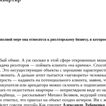
 полной мере она относится к риэлторскому бизнесу, в кото
убый обман. А уж сколько в этой сфере откровенных мо
задача риэлторов — поймать клиента «на крючок». Спосо
. Это несуществующие объекты с хорошими характеристи
вонить. А дальше агент пытается «заговорить» человека 
рость — надавить на потенциального клиента, заявив, ч
окупателя или арендатора можно склонить к подписанию
ких-то недостатках квартиры — неприглядном виде из око
кладбища, — рассказывает Михаил Беляков, ведущий спе
он ответил, что приехал на объект поздно вечером. Им с 
будет совсем другой».Как говорит
Александр Дубовенко