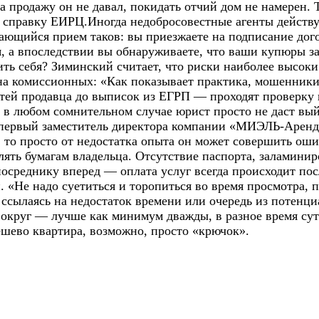
на продажу он не давал, покидать отчий дом не намерен.
справку ЕИРЦ.Иногда недобросовестные агенты действу
ающийся прием таков: вы приезжаете на подписание догов
я, а впоследствии вы обнаруживаете, что ваши купюры 
ть себя? Зиминский считает, что риски наиболее высоки 
 на комиссионных: «Как показывает практика, мошенники
остей продавца до выписок из ЕГРП — проходят проверку
в любом сомнительном случае юрист просто не даст выйт
первый заместитель директора компании «МИЭЛЬ-Аренда»,
, то просто от недостатка опыта он может совершить ош
лять бумагам владельца. Отсутствие паспорта, заламинир
осреднику вперед — оплата услуг всегда происходит пос
и. «Не надо суетиться и торопиться во время просмотра, 
 ссылаясь на недостаток времени или очередь из потенц
вокруг — лучше как минимум дважды, в разное время сут
ешево квартира, возможно, просто «крючок».