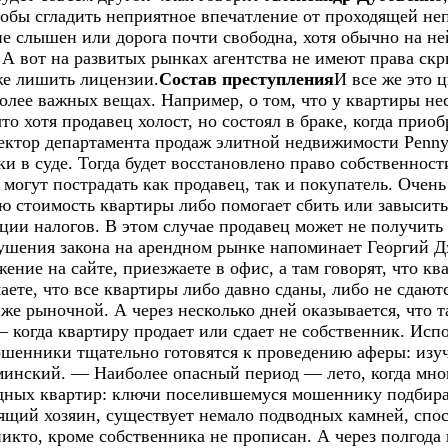
бы сгладить неприятное впечатление от проходящей непо
 не слышен или дорога почти свободна, хотя обычно на н
 А вот на развитых рынках агентства не имеют права ск
же лишить лицензии.
Состав преступления
И все же это 
лее важных вещах. Например, о том, что у квартиры нес
 хотя продавец холост, но состоял в браке, когда приоб
ктор департамента продаж элитной недвижимости Penny L
 в суде. Тогда будет восстановлено право собственности
огут пострадать как продавец, так и покупатель. Очень 
ю стоимость квартиры либо помогает сбить или завысить
и налогов. В этом случае продавец может не получить с
рушения закона на арендном рынке напоминает Георгий Д
ние на сайте, приезжаете в офис, а там говорят, что ква
аете, что все квартиры либо давно сданы, либо не сдают
иже рыночной. А через несколько дней оказывается, что т
 — когда квартиру продает или сдает не собственник. Ис
ошенники тщательно готовятся к проведению аферы: из
нский. — Наиболее опасный период — лето, когда многи
ндных квартир: ключи поселившемуся мошеннику подбира
ящий хозяин, существует немало подводных камней, спо
икто, кроме собственника не прописан. А через полгода