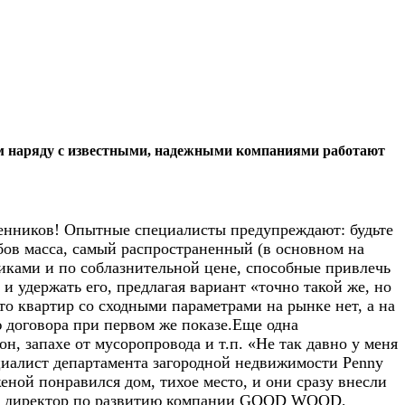
ром наряду с известными, надежными компаниями работают
шенников! Опытные специалисты предупреждают: будьте
бов масса, самый распространенный (в основном на
ками и по соблазнительной цене, способные привлечь
и удержать его, предлагая вариант «точно такой же, но
то квартир со сходными параметрами на рынке нет, а на
 договора при первом же показе.Еще одна
н, запахе от мусоропровода и т.п. «Не так давно у меня
циалист департамента загородной недвижимости Penny
женой понравился дом, тихое место, и они сразу внесли
, директор по развитию компании GOOD WOOD,