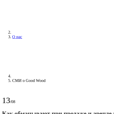
О нас
СМИ о Good Wood
13
/08
Как обманывают при продаже и аренде