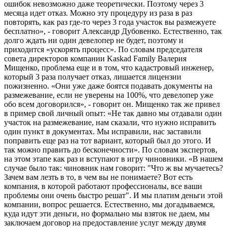
ошибок невозможно даже теоретически. Поэтому через 3
месяца идет отказ. Можно эту процедуру из раза в раз
повторять, как раз где-то через 3 года участок вы размежуете
бесплатно», - говорит Александр Дубовенко. Естественно, так
долго ждать ни один девелопер не будет, поэтому и
приходится «ускорять процесс». По словам председателя
совета директоров компании Kaskad Family Валерия
Мищенко, проблема еще и в том, что кадастровый инженер,
который 3 раза получает отказ, лишается лицензии
пожизненно. «Они уже даже боятся подавать документы на
размежевание, если не уверены на 100%, что девелопер уже
обо всем договорился», - говорит он. Мищенко так же привел
в пример свой личный опыт: «Не так давно мы отдавали один
участок на размежевание, нам сказали, что нужно исправить
один пункт в документах. Мы исправили, нас заставили
поправить еще раз на тот вариант, который был до этого. И
так можно править до бесконечности». По словам экспертов,
на этом этапе как раз и вступают в игру чиновники. «В нашем
случае было так: чиновник нам говорит: "Что ж вы мучаетесь?
Зачем вам лезть в то, в чем вы не понимаете? Вот есть
компания, в которой работают профессионалы, все ваши
проблемы они очень быстро решат". И мы платим деньги этой
компании, вопрос решается. Естественно, мы догадываемся,
куда идут эти деньги, но формально мы взяток не даем, мы
заключаем договор на предоставление услуг между двумя