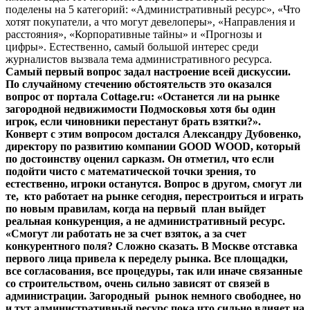
поделены на 5 категорий: «Административный ресурс», «Что
хотят покупатели, а что могут девелоперы», «Направления и
расстояния», «Корпоративные тайны» и «Прогнозы и
цифры». Естественно, самый большой интерес среди
журналистов вызвала тема административного ресурса.
Самый первый вопрос задал настроение всей дискуссии.
По случайному стечению обстоятельств это оказался
вопрос от портала Cottage.ru: «Останется ли на рынке
загородной недвижимости Подмосковья хотя бы один
игрок, если чиновники перестанут брать взятки?».
Конверт с этим вопросом достался Александру Дубовенко,
директору по развитию компании GOOD WOOD, который
по достоинству оценил сарказм. Он отметил, что если
подойти чисто с математической точки зрения, то
естественно, игроки останутся. Вопрос в другом, смогут ли
те, кто работает на рынке сегодня, перестроиться и играть
по новым правилам, когда на первый план выйдет
реальная конкуренция, а не административный ресурс.
«Смогут ли работать не за счет взяток, а за счет
конкурентного поля? Сложно сказать. В Москве отставка
первого лица привела к переделу рынка. Все площадки,
все согласования, все процедуры, так или иначе связанные
со строительством, очень сильно зависят от связей в
администрации. Загородный рынок немного свободнее, но
и тут административный ресурс пока что сильно влияет на