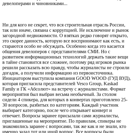
девелоперами и чиновниками...
Ни для кого не секрет, что вся строительная отрасль России,
так или иначе, связана с коррупцией. Не исключение и рынок
загородной недвижимости. О взятках редко говорят открыто,
это скорее данность, которую все воспринимают как есть, и
стараются особо не обсуждать. Особенно когда это касается
общения девелоперов с представителями СМИ. Но с
развитием информационных технологий держать такие вещи
в тайне становится все сложнее, поэтому ряд игроков рынка
решили рассказать всю правду, чтобы журналисты не строили
догадок, а получили информацию из первоисточника.
Инициатором выступила компания GOOD WOOD (ГУД ВУД),
которая пригласила представителей Vesco Group, Kaskad
Family и ГК «Абсолют» на встречу с журналистами. Формат
мероприятия был выбран весьма необычный. За столом
сидели 4 спикера, для которых в конвертах приготовлено 25-
30 вопросов, разбитых по категориям. Каждый участник
выбирает категорию, после чего открывает конверт и
отвечает. Вопросы заранее присылали сами журналисты,
приглашенные на мероприятие. По правилам, спикеры не
знакомились заранее с вопросами, так же как и не знали, кто
именно задал тот или иной вопрос. Все вопросы были