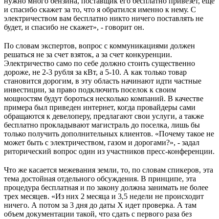
нужно много бензина, поставщик его бесплатно привезет, еще
и спасибо скажет за то, что я обратился именно к нему. С
электричеством вам бесплатно никто ничего поставлять не
будет, и спасибо не скажет», - говорит он.
По словам экспертов, вопрос с коммуникациями должен
решаться не за счет взяток, а за счет конкуренции.
Электричество само по себе должно стоить существенно
дороже, не 2-3 рубля за кВт, а 5-10. А как только товар
становится дорогим, в эту область начинают идти частные
инвестиции, за право подключить поселок к своим
мощностям будут бороться несколько компаний. В качестве
примера был приведен интернет, когда провайдеры сами
обращаются к девелоперу, предлагают свои услуги, а также
бесплатно прокладывают магистраль до поселка, лишь бы
только получить дополнительных клиентов. «Почему такое не
может быть с электричеством, газом и дорогами?», - задал
риторический вопрос один из участников пресс-конференции.
Что же касается межевания земли, то, по словам спикеров, эта
тема достойная отдельного обсуждения. В принципе, эта
процедура бесплатная и по закону должна занимать не более
трех месяцев. «Из них 2 месяца и 3,5 недели не происходит
ничего. А потом за 3 дня до даты Х идет проверка. А там
объем документации такой, что сдать с первого раза без