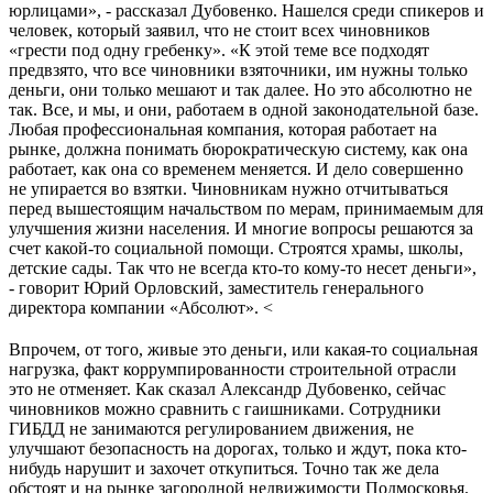
юрлицами», - рассказал Дубовенко. Нашелся среди спикеров и
человек, который заявил, что не стоит всех чиновников
«грести под одну гребенку». «К этой теме все подходят
предвзято, что все чиновники взяточники, им нужны только
деньги, они только мешают и так далее. Но это абсолютно не
так. Все, и мы, и они, работаем в одной законодательной базе.
Любая профессиональная компания, которая работает на
рынке, должна понимать бюрократическую систему, как она
работает, как она со временем меняется. И дело совершенно
не упирается во взятки. Чиновникам нужно отчитываться
перед вышестоящим начальством по мерам, принимаемым для
улучшения жизни населения. И многие вопросы решаются за
счет какой-то социальной помощи. Строятся храмы, школы,
детские сады. Так что не всегда кто-то кому-то несет деньги»,
- говорит Юрий Орловский, заместитель генерального
директора компании «Абсолют». <
Впрочем, от того, живые это деньги, или какая-то социальная
нагрузка, факт коррумпированности строительной отрасли
это не отменяет. Как сказал Александр Дубовенко, сейчас
чиновников можно сравнить с гаишниками. Сотрудники
ГИБДД не занимаются регулированием движения, не
улучшают безопасность на дорогах, только и ждут, пока кто-
нибудь нарушит и захочет откупиться. Точно так же дела
обстоят и на рынке загородной недвижимости Подмосковья.