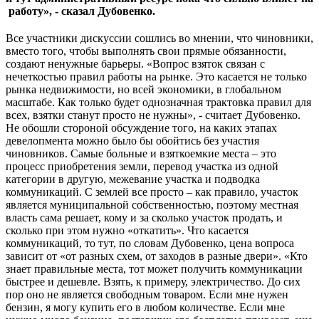
работу», - сказал Дубовенко.
Все участники дискуссии сошлись во мнении, что чиновники,
вместо того, чтобы выполнять свои прямые обязанности,
создают ненужные барьеры. «Вопрос взяток связан с
нечеткостью правил работы на рынке. Это касается не только
рынка недвижимости, но всей экономики, в глобальном
масштабе. Как только будет однозначная трактовка правил для
всех, взятки станут просто не нужны», - считает Дубовенко.
Не обошли стороной обсуждение того, на каких этапах
девелопмента можно было бы обойтись без участия
чиновников. Самые больные и взяткоемкие места – это
процесс приобретения земли, перевод участка из одной
категории в другую, межевание участка и подводка
коммуникаций. С землей все просто – как правило, участок
является муниципальной собственностью, поэтому местная
власть сама решает, кому и за сколько участок продать, и
сколько при этом нужно «откатить». Что касается
коммуникаций, то тут, по словам Дубовенко, цена вопроса
зависит от «от разных схем, от заходов в разные двери». «Кто
знает правильные места, тот может получить коммуникации
быстрее и дешевле. Взять, к примеру, электричество. До сих
пор оно не является свободным товаром. Если мне нужен
бензин, я могу купить его в любом количестве. Если мне