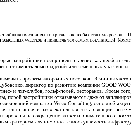
стройщики восприняли в кризис как необязательную роскошь. По
и земельных участков и привлечь тем самым покупателей. Комм
орые застройщики восприняли в кризис как необязательн
зить стоимость домовладений или земельных участков и 
зменить проекты загородных поселков. «Один из часто 
Дубовенко, директор по развитию компании GOOD WOOD
нес- и яхт-клубов, гольф-полей, ресторанов. Кроме тог
пы, порой застройщики отказываются даже от запланиро
сследований компании Vesco Consulting, основной акцен
ная, спортивная и развлекательная составляющие, по ее
ентированы на сокращение затрат и внимательно относя
ым критерием для них стала самоокупаемость инфрастр