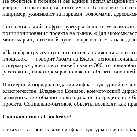
Не обойтись в поселке и без единой эксплуатационной 
убирает территорию, вывозит мусор. В поселках более
например, ухаживают за парками, водоемами, деревьям
Сеть социальной инфраструктуры зависит от возможнос
позиционирования проекта на рынке. «Для экономклас
мини-маркет, аптечный пункт, кафе и т. п.». Иначе дело
«На инфраструктурную сеть поселка влияет также и его
площадок, — говорит Людмила Ежова, исполнительный 
супермаркет, а если коттеджей свыше 300, то понадобя
расстояние, на котором расположены объекты внешней
Примерный порядок создания инфраструктурной сети в п
электричества. Владимир Ефимов, коммерческий директ
коммуникации обычно прокладывают в середине или бл
проекта. Социально-бытовые объекты возводят, как пра
Сколько стоит all inclusive?
Стоимость строительства инфраструктуры обычно закла