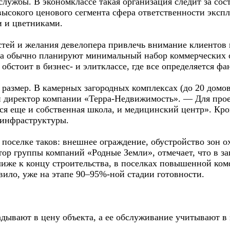
службы. В экономклассе такая организация следит за со
 высокого ценового сегмента сфера ответственности экс
и и цветниками.
тей и желания девелопера привлечь внимание клиентов
са обычно планируют минимальный набор коммерческих о
 обстоит в бизнес- и элитклассе, где все определяется ф
 размер. В камерных загородных комплексах (до 20 домо
директор компании «Терра-Недвижимость». — Для проек
тся еще и собственная школа, и медицинский центр». Кро
 инфраструктуры.
оселке таков: внешнее ограждение, обустройство зон о
ор группы компаний «Родные Земли», отмечает, что в з
иже к концу строительства, в поселках повышенной ко
вило, уже на этапе 90–95%-ной стадии готовности.
дывают в цену объекта, а ее обслуживание учитывают в