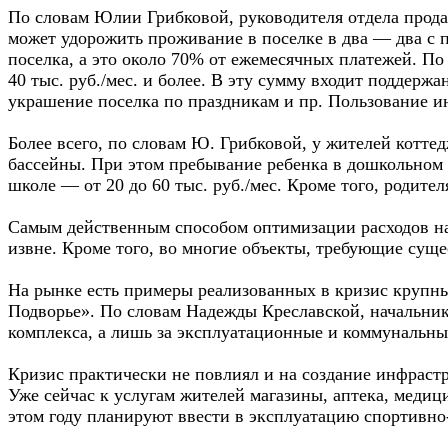
По словам Юлии Грибковой, руководителя отдела прод
может удорожить проживание в поселке в два — два с п
поселка, а это около 70% от ежемесячных платежей. По 
40 тыс. руб./мес. и более. В эту сумму входит поддерж
украшение поселка по праздникам и пр. Пользование и
Более всего, по словам Ю. Грибковой, у жителей котт
бассейны. При этом пребывание ребенка в дошкольном у
школе — от 20 до 60 тыс. руб./мес. Кроме того, родите
Самым действенным способом оптимизации расходов на
извне. Кроме того, во многие объекты, требующие суще
На рынке есть примеры реализованных в кризис крупн
Подворье». По словам Надежды Креславской, начальник
комплекса, а лишь за эксплуатационные и коммунальные
Кризис практически не повлиял и на создание инфраст
Уже сейчас к услугам жителей магазины, аптека, медици
этом году планируют ввести в эксплуатацию спортивн