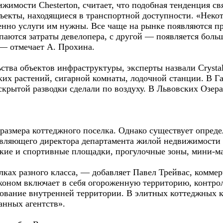
имости Chesterton, считает, что подобная тенденция свя
ъекты, находящиеся в транспортной доступности. «Неко
енно услуги им нужны. Все чаще на рынке появляются пр
купаются затраты девелопера, с другой — появляется бол
 — отмечает А. Прохина.
ьства объектов инфраструктуры, эксперты назвали Crysta
ких растений, сигарной комнаты, лодочной станции. В Г
крытой разводки сделали по воздуху. В Львовских Озера
 размера коттеджного поселка. Однако существует опре
авляющего директора департамента жилой недвижимости 
кие и спортивные площадки, прогулочные зоны, мини-ма
ках разного класса, — добавляет Павел Трейвас, коммер
коном включает в себя огороженную территорию, контрол
ование внутренней территории. В элитных коттеджных к
анных агентств».