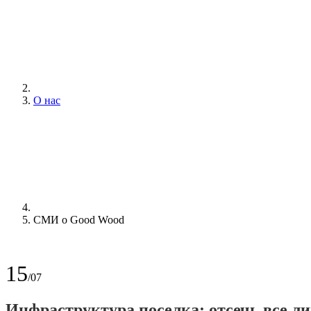
О нас
СМИ о Good Wood
15
/07
Инфраструктура поселка: отсечь все л