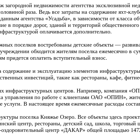
аж загородной недвижимости агентства эксклюзивной не
оловиной раза. Ведь все затраты на содержание яхт-клуб
данным агентства «Усадьба», в зависимости от класса объ
ание в порядке дорог, зданий и территорий общественного
нфраструктурой оплачивается дополнительно.
еджных поселков востребованы детские объекты — разви
чреждении обходится жителям поселка ежемесячно в сумму
лям придется оплатить вступительный взнос.
 содержание и эксплуатацию элементов инфраструктуры
ственных инвестиций, такие как рестораны, кафе, фитне
ых инфраструктурных центров. Например, компания «ОП
а управления по работе с клиентами ОАО «ОПИН», жител
 услуги. В настоящее время ежемесячные расходы состав
руктуры поселка Княжье Озеро. Все объекты здесь прое
нский центр, рестораны, детский сад, школа, торговый ц
о-оздоровительный центр «ДАКАР» общей площадью 1472