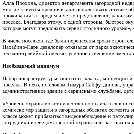
Алла Прохина, директор департамента загородной недвиж
многие клиенты предпочитают использовать сетевые об
проживания за городом и четко представляют, какие им
поселка. Благодаря этому, с одной стороны, быстрее о
которые могут предложить сервис столичного уровня»,
В числе поселков, где были перенесены сроки строител
Нахабино-Парк девелопер отказался от парка экзотичес
песчано-гравийной смесью, уличное освещение вместо с
Необходимый минимум
Набор инфраструктуры зависит от класса, концепции и
поселке. В него, по словам Тимура Сайфутдинова, упр
административное здание с сервисными службами, детс
«Уровень охраны может существенно отличаться в посел
комплекс мер защиты в загородных объектах сегмента э
классе может прибавиться видеонаблюдение и патрулир
сотрудники вневедомственной охраны или частных охр