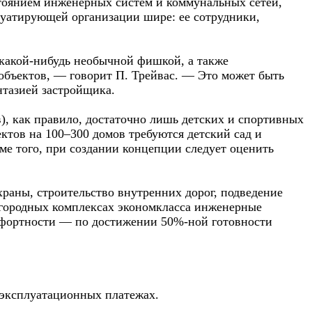
стоянием инженерных систем и коммунальных сетей,
плуатирующей организации шире: ее сотрудники,
 какой-нибудь необычной фишкой, а также
бъектов, — говорит П. Трейвас. — Это может быть
антазией застройщика.
в), как правило, достаточно лишь детских и спортивных
тов на 100–300 домов требуются детский сад и
ме того, при создании концепции следует оценить
храны, строительство внутренних дорог, подведение
агородных комплексах экономкласса инженерные
мфортности — по достижении 50%-ной готовности
 эксплуатационных платежах.