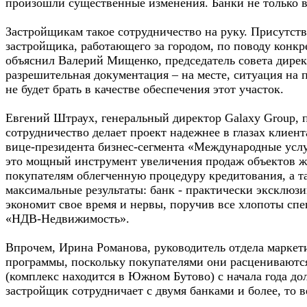
произошли существенные изменения. Банки не только в
Застройщикам такое сотрудничество на руку. Присутств
застройщика, работающего за городом, по поводу конкре
объяснил Валерий Мищенко, председатель совета директ
разрешительная документация – на месте, ситуация на п
не будет брать в качестве обеспечения этот участок.
Евгений Штраух, генеральный директор Galaxy Group, п
сотрудничество делает проект надежнее в глазах клиен
вице-президента бизнес-сегмента «Международные услу
это мощный инструмент увеличения продаж объектов ж
покупателям облегченную процедуру кредитования, а т
максимальные результаты: банк - практически эксклюзи
экономит свое время и нервы, поручив все хлопоты сп
«НДВ-Недвижимость».
Впрочем, Ирина Романова, руководитель отдела маркети
программы, поскольку покупателями они расцениваютс
(комплекс находится в Южном Бутово) с начала года до
застройщик сотрудничает с двумя банками и более, то в