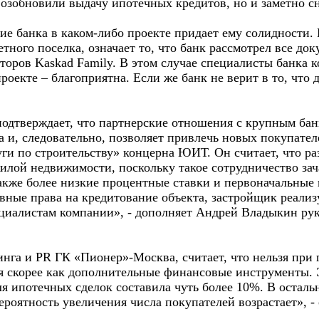
озобновили выдачу ипотечных кредитов, но и заметно с
ие банка в каком-либо проекте придает ему солидности.
тного поселка, означает то, что банк рассмотрел все док
оров Kaskad Family. В этом случае специалисты банка к
роекте – благоприятна. Если же банк не верит в то, что 
одтверждает, что партнерские отношения с крупным банк
та и, следовательно, позволяет привлечь новых покупате
ги по строительству» концерна ЮИТ. Он считает, что р
илой недвижимости, поскольку такое сотрудничество за
акже более низкие процентные ставки и первоначальные 
вные права на кредитование объекта, застройщик реализ
ециалистам компании», - дополняет Андрей Владыкин ру
нга и PR ГК «Пионер»-Москва, считает, что нельзя при 
я скорее как дополнительные финансовые инструменты. 
ля ипотечных сделок составила чуть более 10%. В осталь
ероятность увеличения числа покупателей возрастает», - 