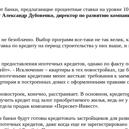
ют банки, предлагающие процентные ставки на уровне 1
т
Александр Дубовенко, директор по развитию компа
не безоблачно. Выбор программ все-таки не так велик, ка
тавка по кредиту на период строительства у них выше, и 
 предоставления ипотечных кредитов, однако по факту п
йт». - Исключение – квартиры в тех новостройках, где б
ипотечными кредитами менее жесткая: требования к зае
артирам в построенных домах с оформленными правами с
востроек, конечно, расстраивает. В основном, кредитор
чить кредит под залог приобретаемого жилья, ведь не у к
тдела продаж компании «Пересвет-Инвест».
 банки будут готовы кредитовать застройщиков для разв
 ипотечных кредитов, даже когда еще не зарегистрирован