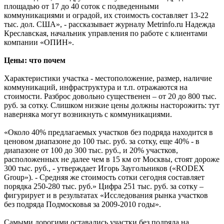
площадью от 17 до 40 соток с подведенными
коммуникациями и оградой, их стоимость составляет 13-22
тыс. дол. США», - рассказывает журналу Metrinfo.ru Надежда
Креславская, начальник управления по работе с клиентами
компании «ОПИН».
Цены: что почем
Характеристики участка - местоположение, размер, наличие
коммуникаций, инфраструктура и т.п. отражаются на
стоимости. Разброс довольно существенен – от 20 до 800 тыс.
руб. за сотку. Слишком низкие цены должны насторожить: тут
наверняка могут возникнуть с коммуникациями.
«Около 40% предлагаемых участков без подряда находится в
ценовом диапазоне до 100 тыс. руб. за сотку, еще 40% - в
диапазоне от 100 до 300 тыс. руб., и 20% участков,
расположенных не далее чем в 15 км от Москвы, стоят дороже
300 тыс. руб., - утверждает Игорь Заугольников («RODEX
Group»). - Средняя же стоимость сотки сегодня составляет
порядка 250-280 тыс. руб.» Цифра 251 тыс. руб. за сотку –
фигурирует и в результатах «Исследования рынка участков
без подряда Подмосковья за 2009-2010 годы».
Самыми дорогими оставались участки без подряда на