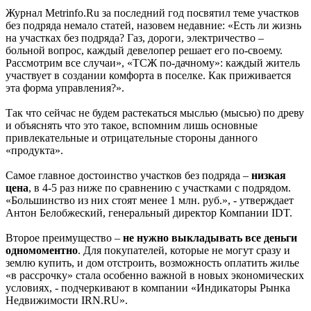
Журнал Metrinfo.Ru за последний год посвятил теме участков
без подряда немало статей, назовем недавние: «Есть ли жизнь
на участках без подряда? Газ, дороги, электричество –
больной вопрос, каждый девелопер решает его по-своему.
Рассмотрим все случаи», «ТСЖ по-дачному»: каждый житель
участвует в создании комфорта в поселке. Как приживается
эта форма управления?».
Так что сейчас не будем растекаться мыслью (мысью) по древу
и объяснять что это такое, вспомним лишь основные
привлекательные и отрицательные стороны данного
«продукта».
Самое главное достоинство участков без подряда –
низкая
цена
, в 4-5 раз ниже по сравнению с участками с подрядом.
«Большинство из них стоят менее 1 млн. руб.», - утверждает
Антон Белобжеский, генеральный директор Компании IDT.
Второе преимущество –
не нужно выкладывать все деньги
одномоментно
. Для покупателей, которые не могут сразу и
землю купить, и дом отстроить, возможность оплатить жилье
«в рассрочку» стала особенно важной в новых экономических
условиях, - подчеркивают в компании «Индикаторы Рынка
Недвижимости IRN.RU».