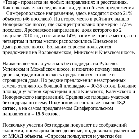
«Товар» продается на любых направлениях и расстояниях.
Как показывает исследование, лидер по объему предложения
– Симферопольское направление, здесь находятся около 21%
объектов (46 поселков). На второе место в рейтинге вышло
Новорижское шоссе, где сконцентрировано примерно 17,5%
поселков. Ярославское направление, доля которого во 2
квартале 2010 года составила 14%, занимает третье место, а на
четвертом и пятом местах расположились Киевское и
Дмитровское шоссе. Большим спросом пользуются
предложения на Волоколамском, Минском и Киевском шоссе.
Наименьшее число участков без подряда - на Рублево-
Успенском и Можайском шоссе, и понятно почему: земля
дорогая, традиционно здесь предлагаются готовые и
строящиеся дома. Но редкие предложения незастроенных
земель отличаются большой площадью – 30-35 соток. Большие
площади участков характерны и для Киевского, Калужского и
Новорижского направлений. Средняя же площадь участков
без подряда по всему Подмосковью составляет около
18,2
соток
, а на самом предлагаемом Симферопольском
направлении –
15,5 соток
.
Поскольку участки без подряда покупают из соображений
экономии, популярны более дешевые, но, довольно удаленные
от МКАД объекты. «Спросом пользуются и участки без