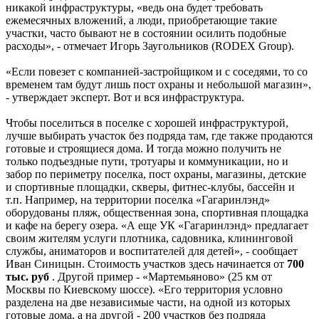
никакой инфраструктуры, «ведь она будет требовать
ежемесячных вложений, а люди, приобретающие такие
участки, часто бывают не в состоянии осилить подобные
расходы», - отмечает Игорь Заугольников (RODEX Group).
«Если повезет с компанией-застройщиком и с соседями, то со
временем там будут лишь пост охраны и небольшой магазин»,
- утверждает эксперт. Вот и вся инфраструктура.
Чтобы поселиться в поселке с хорошей инфраструктурой,
лучше выбирать участок без подряда там, где также продаются
готовые и строящиеся дома. И тогда можно получить не
только подъездные пути, тротуары и коммуникации, но и
забор по периметру поселка, пост охраны, магазины, детские
и спортивные площадки, скверы, фитнес-клубы, бассейн и
т.п. Например, на территории поселка «Гагаринлэнд»
оборудованы пляж, общественная зона, спортивная площадка
и кафе на берегу озера. «А еще УК «Гагаринлэнд» предлагает
своим жителям услуги плотника, садовника, клининговой
службы, аниматоров и воспитателей для детей», - сообщает
Иван Синицын. Стоимость участков здесь начинается от
700
тыс. руб
. Другой пример - «Мартемьяново» (25 км от
Москвы по Киевскому шоссе). «Его территория условно
разделена на две независимые части, на одной из которых
готовые дома, а на другой - 200 участков без подряда