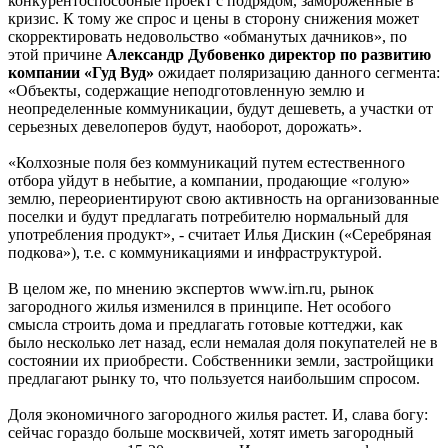
конкурентоспособные проект с подрядом, замороженные в
кризис. К тому же спрос и цены в сторону снижения может
скорректировать недовольство «обманутых дачников», по
этой причине
Александр Дубовенко директор по развитию
компании «Гуд Вуд»
ожидает поляризацию данного сегмента:
«Объекты, содержащие неподготовленную землю и
неопределенные коммуникации, будут дешеветь, а участки от
серьезных девелоперов будут, наоборот, дорожать».
«Колхозные поля без коммуникаций путем естественного
отбора уйдут в небытие, а компании, продающие «голую»
землю, переориентируют свою активность на организованные
поселки и будут предлагать потребителю нормальный для
употребления продукт», - считает Илья Дискин («Серебряная
подкова»), т.е. с коммуникациями и инфраструктурой.
В целом же, по мнению экспертов www.irn.ru, рынок
загородного жилья изменился в принципе. Нет особого
смысла строить дома и предлагать готовые коттеджи, как
было несколько лет назад, если немалая доля покупателей не в
состоянии их приобрести. Собственники земли, застройщики
предлагают рынку то, что пользуется наибольшим спросом.
Доля экономичного загородного жилья растет. И, слава богу:
сейчас гораздо больше москвичей, хотят иметь загородный