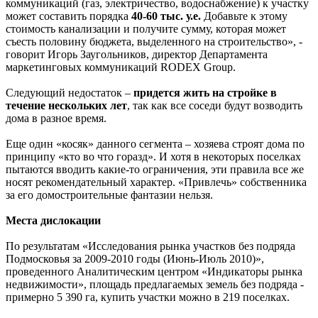
коммуникаций (газ, электричество, водоснабжение) к участку
может составить порядка
40-60 тыс. у.е.
Добавьте к этому
стоимость канализации и получите сумму, которая может
съесть половину бюджета, выделенного на строительство», -
говорит Игорь Заугольников, директор Департамента
маркетинговых коммуникаций RODEX Group.
Следующий недостаток –
придется жить на стройке в
течение нескольких лет
, так как все соседи будут возводить
дома в разное время.
Еще один «косяк» данного сегмента – хозяева строят дома по
принципу «кто во что горазд». И хотя в некоторых поселках
пытаются вводить какие-то ограничения, эти правила все же
носят рекомендательный характер. «Привлечь» собственника
за его домостроительные фантазии нельзя.
Места дислокации
По результатам «Исследования рынка участков без подряда
Подмосковья за 2009-2010 годы (Июнь-Июль 2010)»,
проведенного Аналитическим центром «Индикаторы рынка
недвижимости», площадь предлагаемых земель без подряда -
примерно 5 390 га, купить участки можно в 219 поселках.