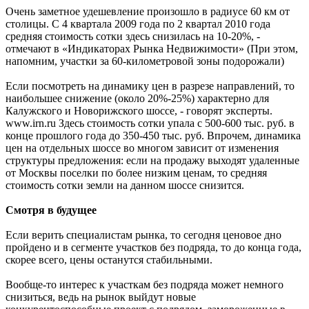
Очень заметное удешевление произошло в радиусе 60 км от
столицы. С 4 квартала 2009 года по 2 квартал 2010 года
средняя стоимость сотки здесь снизилась на 10-20%, -
отмечают в «Индикаторах Рынка Недвижимости» (При этом,
напомним, участки за 60-километровой зоны подорожали)
Если посмотреть на динамику цен в разрезе направлений, то
наибольшее снижение (около 20%-25%) характерно для
Калужского и Новорижского шоссе, - говорят эксперты.
www.irn.ru Здесь стоимость сотки упала с 500-600 тыс. руб. в
конце прошлого года до 350-450 тыс. руб. Впрочем, динамика
цен на отдельных шоссе во многом зависит от изменения
структуры предложения: если на продажу выходят удаленные
от Москвы поселки по более низким ценам, то средняя
стоимость сотки земли на данном шоссе снизится.
Смотря в будущее
Если верить специалистам рынка, то сегодня ценовое дно
пройдено и в сегменте участков без подряда, то до конца года,
скорее всего, цены останутся стабильными.
Вообще-то интерес к участкам без подряда может немного
снизиться, ведь на рынок выйдут новые