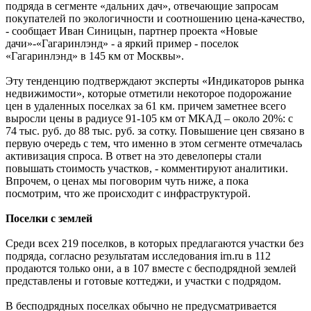
подряда в сегменте «дальних дач», отвечающие запросам
покупателей по экологичности и соотношению цена-качество,
- сообщает Иван Синицын, партнер проекта «Новые
дачи»-«Гагаринлэнд» - а яркий пример - поселок
«Гагаринлэнд» в 145 км от Москвы».
Эту тенденцию подтверждают эксперты «Индикаторов рынка
недвижимости», которые отметили некоторое подорожание
цен в удаленных поселках за 61 км. причем заметнее всего
выросли цены в радиусе 91-105 км от МКАД – около 20%: с
74 тыс. руб. до 88 тыс. руб. за сотку. Повышение цен связано в
первую очередь с тем, что именно в этом сегменте отмечалась
активизация спроса. В ответ на это девелоперы стали
повышать стоимость участков, - комментируют аналитики.
Впрочем, о ценах мы поговорим чуть ниже, а пока
посмотрим, что же происходит с инфраструктурой.
Поселки с землей
Среди всех 219 поселков, в которых предлагаются участки без
подряда, согласно результатам исследования irn.ru в 112
продаются только они, а в 107 вместе с бесподрядной землей
представлены и готовые коттеджи, и участки с подрядом.
В бесподрядных поселках обычно не предусматривается