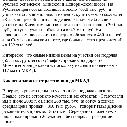
Рублево-Успенском, Минском и Новорижском шоссе. На
Рублевке цена сотки составляла около 760,8 тыс. руб., а
учитывая большие площади наделов, купить землю можно за
23-25 млн. руб. Значительно дешевле такие же большие
участки на Киевском направлении: сотка стоит около 200 тыс.
руб., покупка участка обходится в 6-7 млн. руб. На
Новорижком шоссе сотка в среднем обходится в 450 тыс. руб.,
а на Симферопольском шоссе, где больше всего предложений,
- в 132 тыс. руб.
Интересно, что самые низкие цены на участки без подряда
(55,3 тыс. руб. за сотку) зафиксированы на дорогом
Можайском направлении, поскольку находятся более чем в
117 км от МКАД.
Как цена зависит от расстояния до МКАД
В период кризиса цены на участки без подряда снизились.
Правда, это не затронуло качественные объекты: «Стартовали
мы в июле 2008 г. с ценой 288 тыс. руб. за сотку, а сейчас
средняя цена продаж – 360 тыс. руб.», - говорит Илья Дискин,
руководитель проекта. Кстати, в «Серебряной Подкове», в
июле было продано 26 участков без подряда - рекордное
число.