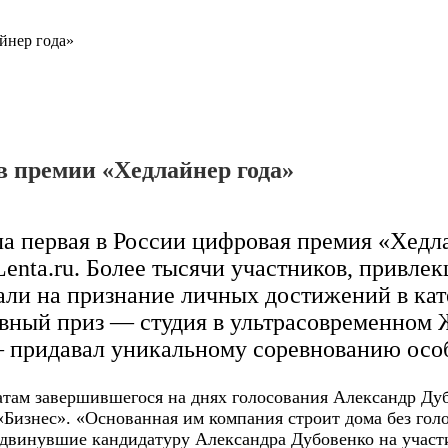
йнер года»
в премии «Хедлайнер года»
ала первая в России цифровая премия «Хедл
enta.ru. Более тысячи участников, привл
ли на признание личных достижений в кате
вный приз — студия в ультрасовременном 
 придавал уникальному соревнованию ос
атам завершившегося на днях голосования Александр Дуб
«Бизнес». «Основанная им компания строит дома без го
винувшие кандидатуру Александра Дубовенко на участи