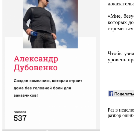
доказатель
«Мне, безу
которых д
стремиться
Чтобы узна
уровень пр
Поделить
Раз в недел
разбор ошиб